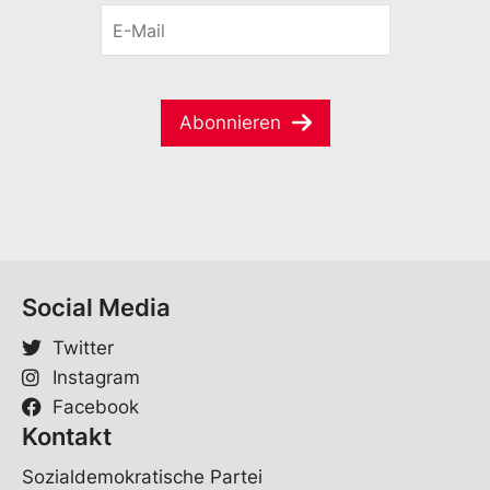
E
n
-
a
M
m
a
e
i
*
Abonnieren
l
*
Social Media
Twitter
Instagram
Facebook
Kontakt
Sozialdemokratische Partei