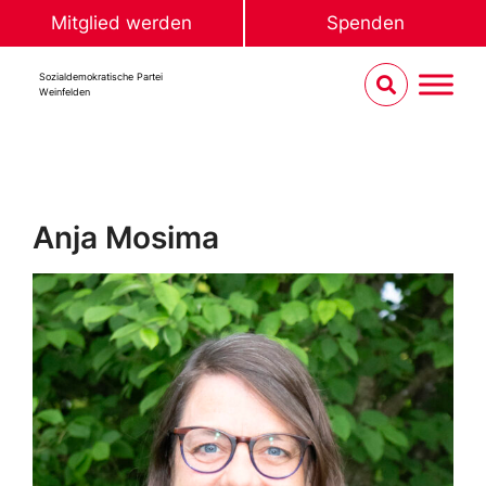
Mitglied werden
Spenden
Sozialdemokratische Partei
Weinfelden
Anja Mosima